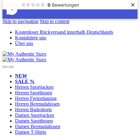
×
0
Bewertungen
-
Skip to navigation
Skip to content
Kostenloser Rückversand innerhalb Deutschlands
Kontaktiere uns
Über uns
NEW
SALE %
Herren Sportjacken
Herren Sporthosen
Herren Freizeitanzug
Herren Bermudahosen
Herren Badeshorts
Damen Sportjacken
Damen Sporthosen
Damen Bermudahosen
Damen T-Shirts