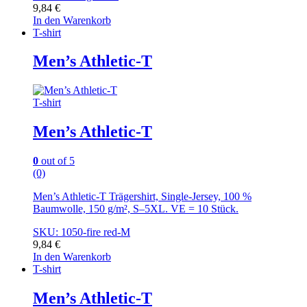
9,84
€
In den Warenkorb
T-shirt
Men’s Athletic-T
T-shirt
Men’s Athletic-T
0
out of 5
(0)
Men’s Athletic-T Trägershirt, Single-Jersey, 100 %
Baumwolle, 150 g/m², S–5XL. VE = 10 Stück.
SKU: 1050-fire red-M
9,84
€
In den Warenkorb
T-shirt
Men’s Athletic-T