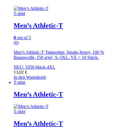
T-shirt
Men’s Athletic-T
0
out of 5
(0)
Men’s Athletic-T Trägershirt, Single-Jersey, 100 %
Baumwolle, 150 g/m², S–5XL. VE = 10 Stück.
SKU: 1050-black-4XL
13,02
€
In den Warenkorb
T-shirt
Men’s Athletic-T
T-shirt
Men’s Athletic-T