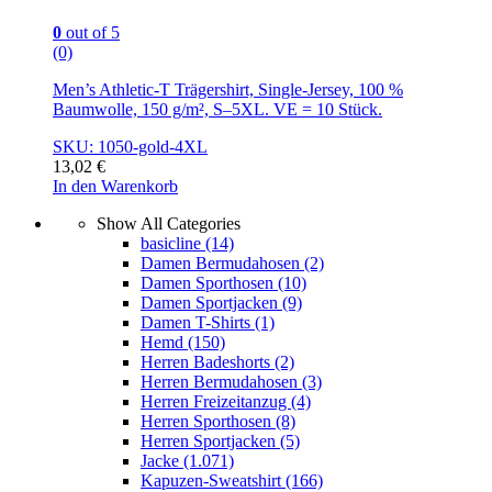
0
out of 5
(0)
Men’s Athletic-T Trägershirt, Single-Jersey, 100 %
Baumwolle, 150 g/m², S–5XL. VE = 10 Stück.
SKU: 1050-gold-4XL
13,02
€
In den Warenkorb
Show All Categories
basicline
(14)
Damen Bermudahosen
(2)
Damen Sporthosen
(10)
Damen Sportjacken
(9)
Damen T-Shirts
(1)
Hemd
(150)
Herren Badeshorts
(2)
Herren Bermudahosen
(3)
Herren Freizeitanzug
(4)
Herren Sporthosen
(8)
Herren Sportjacken
(5)
Jacke
(1.071)
Kapuzen-Sweatshirt
(166)