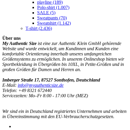
playline
(189)
Polo-shirt
(1.007)
SALE
(5)
Sweatpants
(70)
Sweatshirt
(1.142)
T-shirt
(2.436)
Über uns
My Authentic Size
ist eine zur Authentic Klein GmbH gehörende
Website und wurde entwickelt, um Kundinnen und Kunden eine
komfortable Orientierung innerhalb unseres umfangreichen
Größensystems zu ermöglichen. In unserem Onlineshop bieten wir
Sportbekleidung in Übergrößen bis 10XL, in Petite-Größen und in
großen Größen für Damen und Herren an.
Imberger Straße 17, 87527 Sonthofen, Deutschland
E-Mail:
info@myauthenticsize.de
Telefon: +49 8321 672440
Servicezeiten: Mo–Fr 8:00 - 17:00 Uhr (MEZ)
Wir sind ein in Deutschland registriertes Unternehmen und arbeiten
in Übereinstimmung mit den EU-Verbraucherschutzgesetzen.