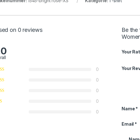
ikelnummer:
1545-bright rose-XS
Kategorie:
T-shirt
sed on 0 reviews
Be the 
Women
.0
Your Rat
rall
Your Re
0
0
0
0
Name
*
0
Email
*
Name