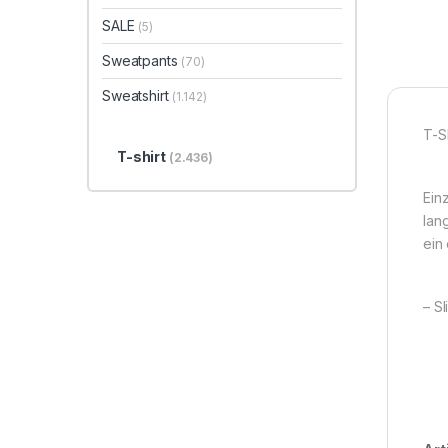
SALE
(5)
Sweatpants
(70)
Sweatshirt
(1.142)
T-S
T-shirt
(2.436)
Ein
lan
ein 
– Sl