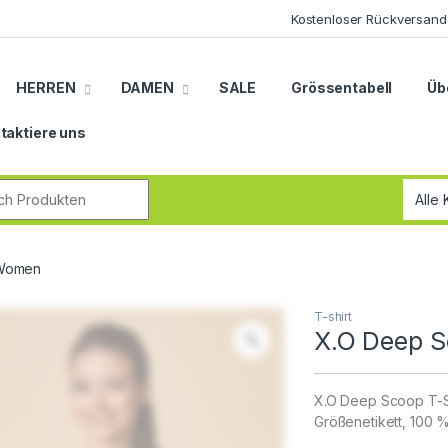
Kostenloser Rückversand
HERREN
DAMEN
SALE
Grössentabell
Üb
taktiere uns
r:
 Women
T-shirt
X.O Deep S
X.O Deep Scoop T-Sh
Größenetikett, 100 