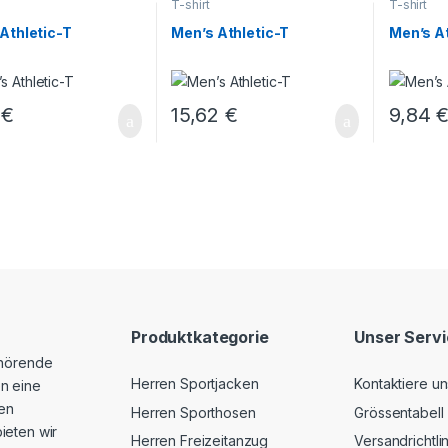
T-shirt
T-shirt
Athletic-T
Men’s Athletic-T
Men’s At
4
€
15,62
€
9,84
Produktkategorie
Unser Serv
ehörende
Herren Sportjacken
Kontaktiere un
n eine
hen
Herren Sporthosen
Grössentabell
ieten wir
Herren Freizeitanzug
Versandrichtli