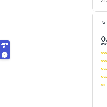
Art
Ba
0
ove
-