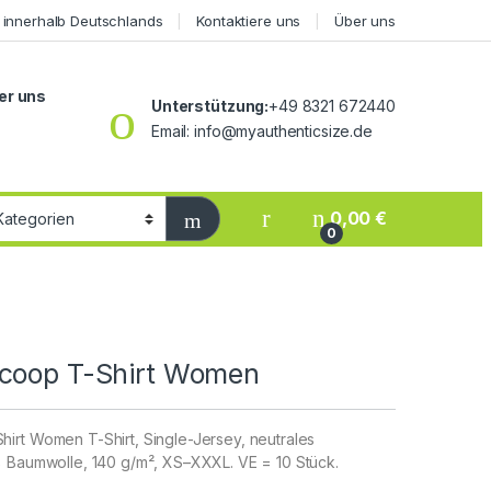
 innerhalb Deutschlands
Kontaktiere uns
Über uns
er uns
Unterstützung:
+49 8321 672440
Email: info@myauthenticsize.de
0,00
€
0
coop T-Shirt Women
irt Women T-Shirt, Single-Jersey, neutrales
% Baumwolle, 140 g/m², XS–XXXL. VE = 10 Stück.