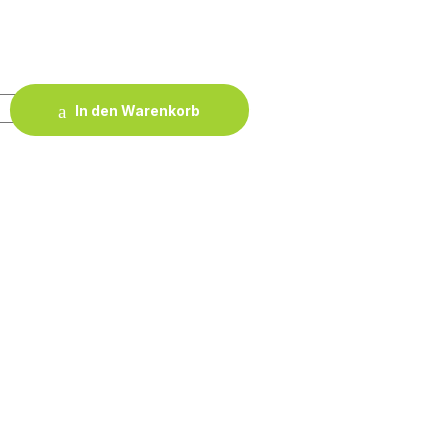
Shirt Women quantity
In den Warenkorb