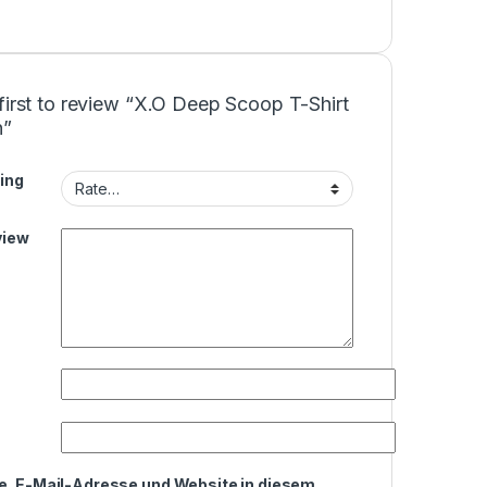
first to review “X.O Deep Scoop T-Shirt
”
ing
view
, E-Mail-Adresse und Website in diesem