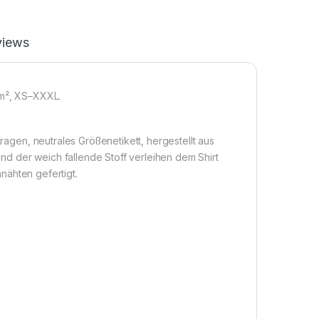
views
/m², XS–XXXL.
Kragen, neutrales Größenetikett, hergestellt aus
d der weich fallende Stoff verleihen dem Shirt
nnähten gefertigt.