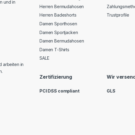
n und in
Herren Bermudahosen
Zahlungsmeth
Herren Badeshorts
Trustprofile
Damen Sporthosen
Damen Sportjacken
Damen Bermudahosen
Damen T-Shirts
SALE
d arbeiten in
n.
Zertifizierung
Wir versend
PCI DSS compliant
GLS