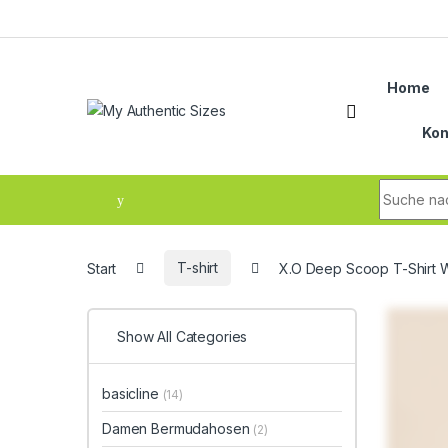
Skip to navigation
Skip to content
Home
Kon
Search fo
Start
T-shirt
X.O Deep Scoop T-Shirt
Show All Categories
basicline
(14)
Damen Bermudahosen
(2)