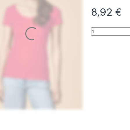
8,92
€
X.O Deep Scoop T-