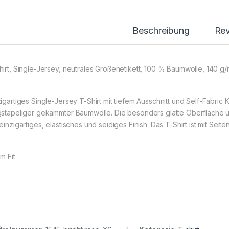
Beschreibung
Re
hirt, Single-Jersey, neutrales Größenetikett, 100 % Baumwolle, 140 g
zigartiges Single-Jersey T-Shirt mit tiefem Ausschnitt und Self-Fabric 
gstapeliger gekämmter Baumwolle. Die besonders glatte Oberfläche un
einzigartiges, elastisches und seidiges Finish. Das T-Shirt ist mit Seite
im Fit