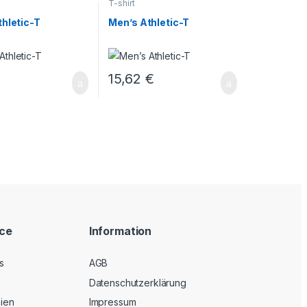
T-shirt
hletic-T
Men’s Athletic-T
€
15,62
€
ice
Information
s
AGB
Datenschutzerklärung
nien
Impressum