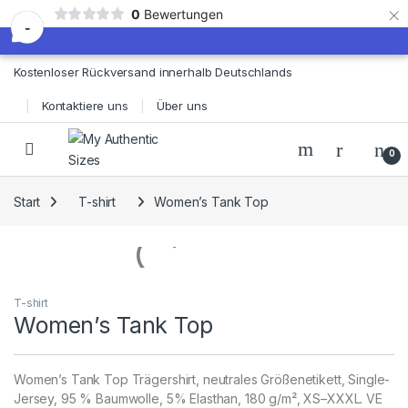
×
0
Bewertungen
-
Skip to navigation
Skip to content
Kostenloser Rückversand innerhalb Deutschlands
Kontaktiere uns
Über uns
0
Start
T-shirt
Women’s Tank Top
T-shirt
Women’s Tank Top
Women’s Tank Top Trägershirt, neutrales Größenetikett, Single-
Jersey, 95 % Baumwolle, 5% Elasthan, 180 g/m², XS–XXXL. VE